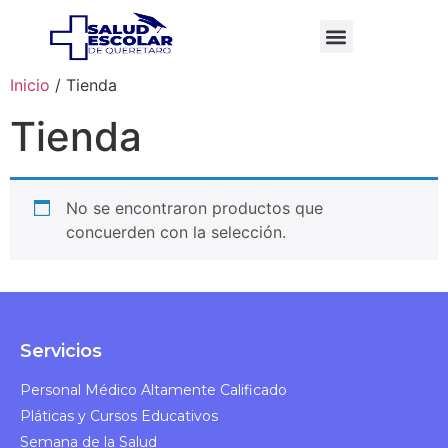
Inicio
/ Tienda
Tienda
No se encontraron productos que
concuerden con la selección.
Servicios
Personal Médico Altamente Calificado​
Pláticas y Cursos Educativos​
Semana de la Salud​