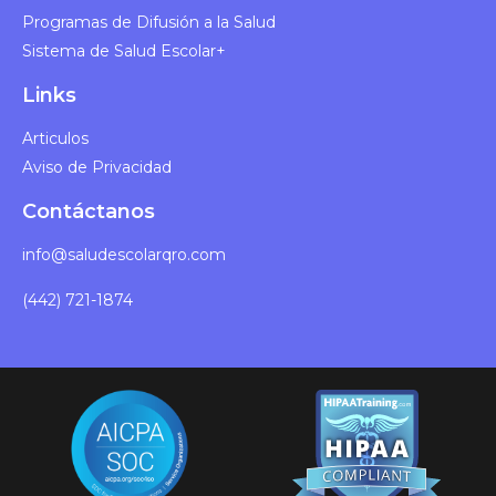
Programas de Difusión a la Salud​
Sistema de Salud Escolar+
Links
Articulos
Aviso de Privacidad
Contáctanos
info@saludescolarqro.com
(442) 721-1874