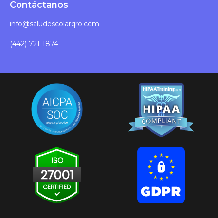
Contáctanos
info@saludescolarqro.com
(442) 721-1874