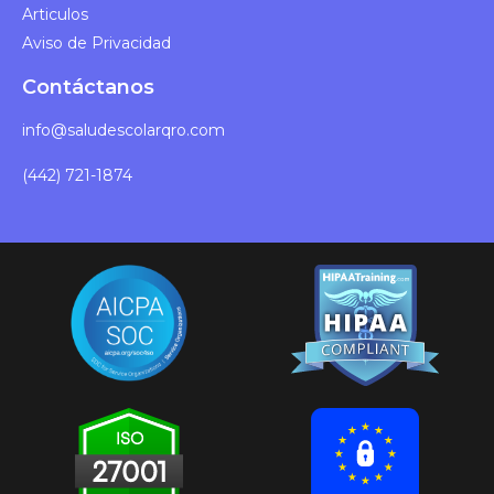
Articulos
Aviso de Privacidad
Contáctanos
info@saludescolarqro.com
(442) 721-1874