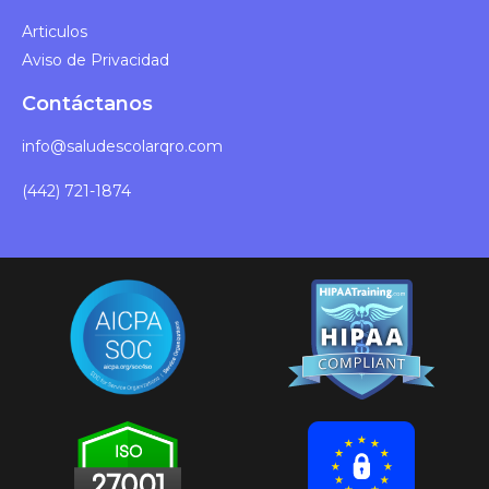
Articulos
Aviso de Privacidad
Contáctanos
info@saludescolarqro.com
(442) 721-1874