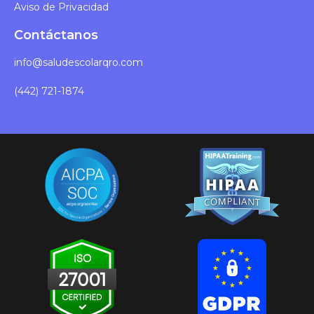
Aviso de Privacidad
Contáctanos
info@saludescolarqro.com
(442) 721-1874